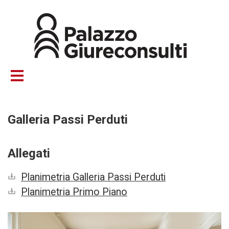
Salta
al
contenuto
principale
Galleria Passi Perduti
Allegati
Planimetria Galleria Passi Perduti
Planimetria Primo Piano