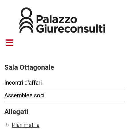
Salta
al
contenuto
principale
Sala Ottagonale
Incontri d'affari
Assemblee soci
Allegati
Planimetria