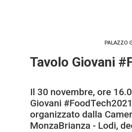
Salta
al
contenuto
principale
PALAZZO 
Main
IT
Tavolo Giovani 
2020
Il 30 novembre, ore 16
Giovani #FoodTech2021! 
organizzato dalla Came
MonzaBrianza - Lodi, ded