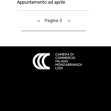
Appuntamento ad aprile.
Paginazione
Pagina
‹‹
Pagina 3
Pagina
››
precedente
successiva