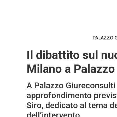
Salta
al
contenuto
principale
PALAZZO 
Main
IT
Il dibattito sul n
2020
Milano a Palazzo
A Palazzo Giureconsulti 
approfondimento previst
Siro, dedicato al tema d
dell’intervento.