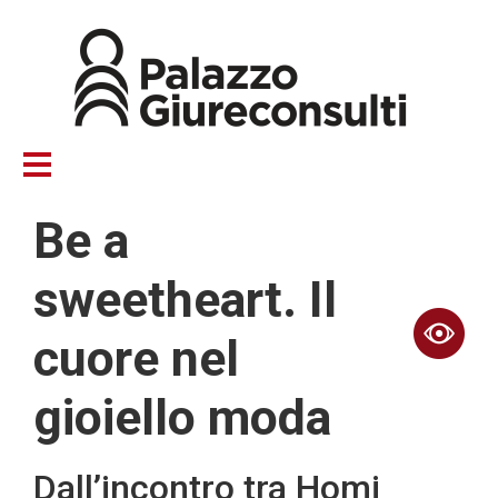
Skip
to
main
content
Be a
sweetheart. Il
cuore nel
gioiello moda
Dall’incontro tra Homi